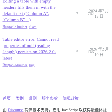
Editing a table with empty
headers fills them in with the
2024 年7 月
default text ("Column A",
7
762
12 日
"Column B"…)
Bug
table-builder
,
fixed
Table editor error: Cannot read
properties of null (reading
2026 年2 月
'length') persists on 2026.2.0-
5
146
10 日
latest
Bug
table-builder
,
bug
首页
类别
准则
服务条款
隐私政策
由
Discourse
提供技术支持，启用 JavaScript 以获得最佳体验