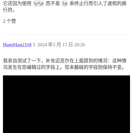
它还因为使用
\r\n
而不是
\n
来终止行而引入了虚假的换
行符。
2 个赞
HamMan2118
3
2024 年3 月 15 日 20:26
我亲自测试了一下，补充迈克尔在上面提到的情况：这种情
况发生在您编辑过的字段上。您未触碰的字段则保持不变。