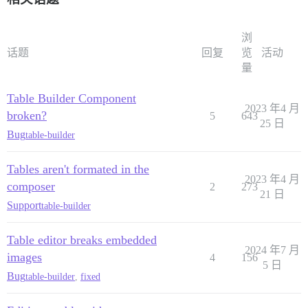
浏
话题
回复
览
活动
量
Table Builder Component
2023 年4 月
broken?
5
643
25 日
Bug
table-builder
Tables aren't formated in the
2023 年4 月
composer
2
273
21 日
Support
table-builder
Table editor breaks embedded
2024 年7 月
images
4
156
5 日
Bug
table-builder
,
fixed