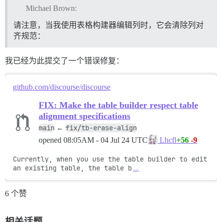
Michael Brown:
请注意，当我使用表格构建器编辑列时，它会清除列对
齐规范：
我已经为此提交了一个错误修复：
github.com/discourse/discourse
FIX: Make the table builder respect table
alignment specifications
main
fix/tb-erase-align
←
opened
08:05AM - 04 Jul 24 UTC
+56
-9
Lhcfl
Currently, when you use the table builder to edit 
an existing table, the table b
…
6 个赞
相关话题