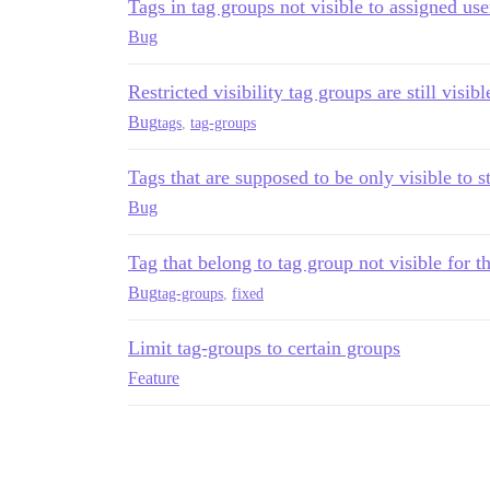
Tags in tag groups not visible to assigned us
Bug
Restricted visibility tag groups are still visi
Bug
tags
,
tag-groups
Tags that are supposed to be only visible to s
Bug
Tag that belong to tag group not visible for t
Bug
tag-groups
,
fixed
Limit tag-groups to certain groups
Feature