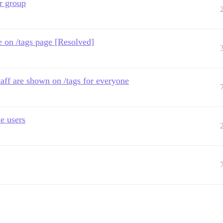
er group
ble on /tags page [Resolved]
taff are shown on /tags for everyone
he users