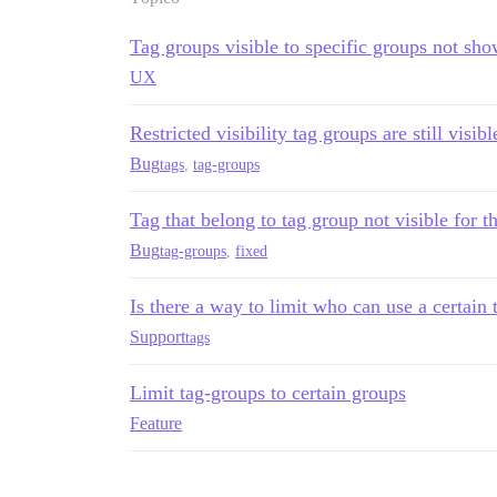
Tag groups visible to specific groups not sh
UX
Restricted visibility tag groups are still visi
Bug
tags
,
tag-groups
Tag that belong to tag group not visible for t
Bug
tag-groups
,
fixed
Is there a way to limit who can use a certain 
Support
tags
Limit tag-groups to certain groups
Feature