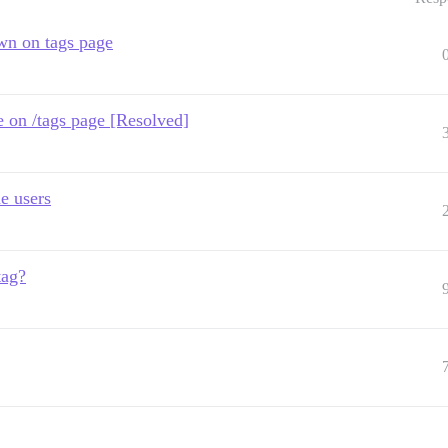
own on tags page
ble on /tags page [Resolved]
he users
tag?