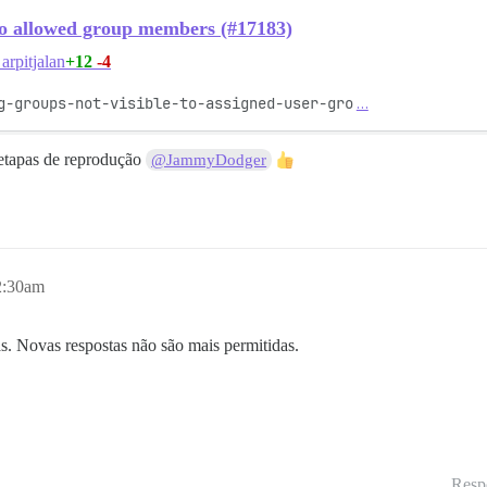
 to allowed group members (#17183)
+12
-4
arpitjalan
g-groups-not-visible-to-assigned-user-gro
…
etapas de reprodução
@JammyDodger
2:30am
s. Novas respostas não são mais permitidas.
Resp