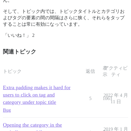
ん。
そして、トピック内では、トピックタイトルとカテゴリお
よびタグの要素の間の間隔はさらに狭く、それらをタップ
することは常に有効になっています。
「いいね！」 2
関連トピック
表
アクティビ
トピック
返信
示
ティ
Extra padding makes it hard for
users to click on tag and
2022 年 4 月
5
1063
category under topic title
11 日
Bug
Opening the category in the
2019 年 1 月