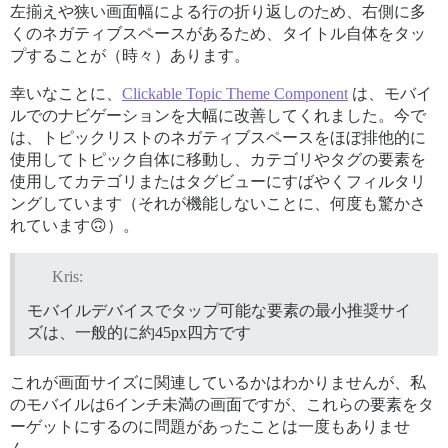
左揃えや狭い画面幅による行の折り返しのため、右側に多
くのネガティブスペースがあるため、タイトル自体をタッ
プすることが（時々）あります。
幸いなことに、
Clickable Topic Theme Component
は、モバイ
ルでのナビゲーションを大幅に改善してくれました。今で
は、トピックリストのネガティブスペースをほぼ排他的に
使用してトピック自体に移動し、カテゴリやタグの要素を
使用してカテゴリまたはタグビューにすばやくフィルタリ
ングしています（それが機能しないことに、何度も驚かさ
れています🙃）。
Kris:
モバイルデバイスでタップ可能な要素の最小推奨サイ
ズは、一般的に約45px四方です
これが画面サイズに関連しているかはわかりませんが、私
のモバイルは6インチ未満の画面ですが、これらの要素をタ
ーゲットにするのに問題があったことは一度もありませ