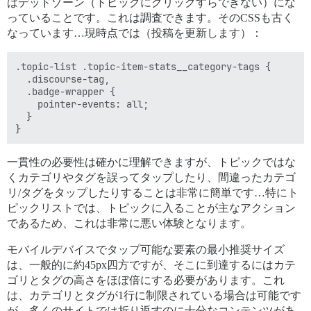
はデッドゾーン（トピックにクリックすらできない）にな
っていることです。これは調査できます。そのCSSも古く
なっています…現時点では（投稿を更新します）：
.topic-list .topic-item-stats__category-tags { 

  .discourse-tag,

  .badge-wrapper {

    pointer-events: all; 

  }

一貫性の必要性は確かに理解できますが、トピックではな
くカテゴリやタグを誤ってタップしたり、間違ったカテゴ
リ/タグをタップしたりすることは非常に簡単です…特にト
ピックリストでは、トピックに入ることが主なアクション
であるため、これは非常に悪い体験となります。
モバイルデバイスでタップ可能な要素の最小推奨サイズ
は、一般的に約45px四方ですが、そこに到達するにはカテ
ゴリとタグの高さをほぼ倍にする必要があります。これ
は、カテゴリとタグが1行に制限されている場合は可能です
が、多くのサイトでは折り返すのに十分なコンテンツがあ