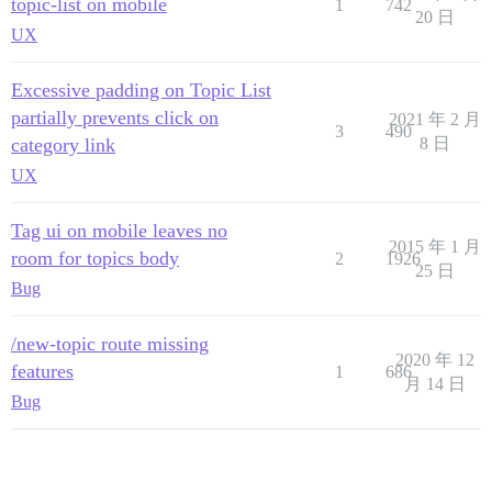
topic-list on mobile
1
742
20 日
UX
Excessive padding on Topic List
partially prevents click on
2021 年 2 月
3
490
category link
8 日
UX
Tag ui on mobile leaves no
2015 年 1 月
room for topics body
2
1926
25 日
Bug
/new-topic route missing
2020 年 12
features
1
686
月 14 日
Bug