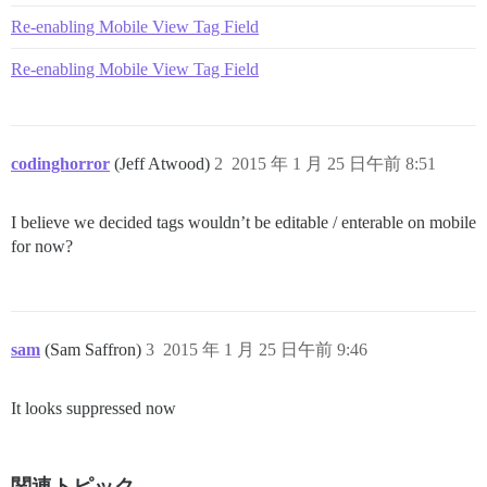
Re-enabling Mobile View Tag Field
Re-enabling Mobile View Tag Field
codinghorror
(Jeff Atwood)
2
2015 年 1 月 25 日午前 8:51
I believe we decided tags wouldn’t be editable / enterable on mobile
for now?
sam
(Sam Saffron)
3
2015 年 1 月 25 日午前 9:46
It looks suppressed now
関連トピック