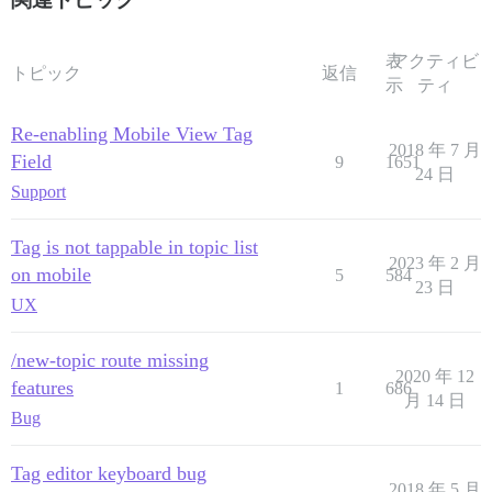
表
アクティビ
トピック
返信
示
ティ
Re-enabling Mobile View Tag
2018 年 7 月
Field
9
1651
24 日
Support
Tag is not tappable in topic list
2023 年 2 月
on mobile
5
584
23 日
UX
/new-topic route missing
2020 年 12
features
1
686
月 14 日
Bug
Tag editor keyboard bug
2018 年 5 月