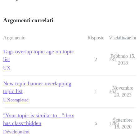
Argomenti correlati
Argomento
Risposte
Visualizzazioni
Attività
Tags overlap topic age on topic
Febbraio 15,
list
2
785
2018
UX
New topic banner overlapping
Novembre
topic list
1
362
20, 2023
UX
completed
"Your topic is similar to..."-box
Settembre
has class=hidden
6
1285
18, 2020
Development