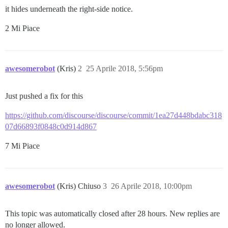
it hides underneath the right-side notice.
2 Mi Piace
awesomerobot
(Kris)
2
25 Aprile 2018, 5:56pm
Just pushed a fix for this
https://github.com/discourse/discourse/commit/1ea27d448bdabc318
07d66893f0848c0d914d867
7 Mi Piace
awesomerobot
(Kris) Chiuso
3
26 Aprile 2018, 10:00pm
This topic was automatically closed after 28 hours. New replies are
no longer allowed.