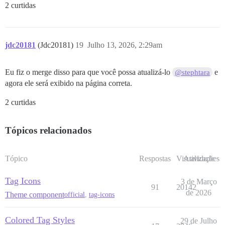
2 curtidas
jdc20181
(Jdc20181)
19
Julho 13, 2026, 2:29am
Eu fiz o merge disso para que você possa atualizá-lo
e
@stephtara
agora ele será exibido na página correta.
2 curtidas
Tópicos relacionados
Tópico
Respostas
Visualizações
Atividade
Tag Icons
3 de Março
91
20142
de 2026
Theme component
official
,
tag-icons
Colored Tag Styles
29 de Julho