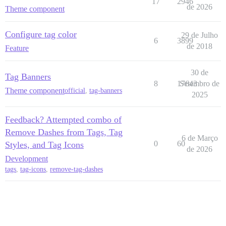
17
2946
de 2026
Theme component
Configure tag color
29 de Julho
6
3899
de 2018
Feature
30 de
Tag Banners
8
17643
Setembro de
Theme component
official
,
tag-banners
2025
Feedback? Attempted combo of
Remove Dashes from Tags, Tag
6 de Março
0
60
Styles, and Tag Icons
de 2026
Development
tags
,
tag-icons
,
remove-tag-dashes