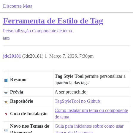
Discourse Meta
Ferramenta de Estilo de Tag
Personalização
Componente de tema
tags
jdc20181
(Jdc20181)
1
Março 7, 2026, 7:30pm
Tag Style Tool
permite personalizar a
Resumo
aparência das tags.
Prévia
A ser preenchido
Repositório
TagStyleTool no Github
Como instalar um tema ou componente
Guia de Instalação
de tema
Novo nos Temas do
Guia para iniciantes sobre como usar
Discourse?
Temas do Discourse