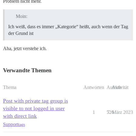
Problem nicht mehr.
Moin:
Ich weiß, dass es immer „Kategorie“ heißt, auch wenn der Tag
der Grund ist
Aha, jetzt verstehe ich.
Verwandte Themen
Thema
Antworten
Aufrufe
Aktivität
Post with private tag group is
visible to not logged in user
1
526
7. März 2023
with direct link
Support
tags