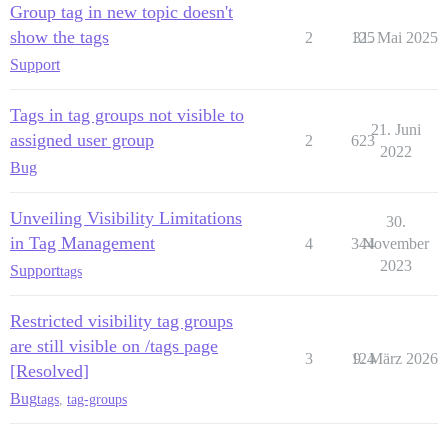
Group tag in new topic doesn't
show the tags
2
125
31. Mai 2025
Support
Tags in tag groups not visible to
21. Juni
assigned user group
2
623
2022
Bug
Unveiling Visibility Limitations
30.
in Tag Management
4
344
November
2023
Support
tags
Restricted visibility tag groups
are still visible on /tags page
3
124
9. März 2026
[Resolved]
Bug
tags
,
tag-groups