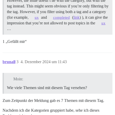
However, the issue doesn’t lie with the category, but with the
tag instead. This might seem obvious if you’re only filtering by
the tag. However, if you filter using both a tag and a category
(for example,
and
(
link
) ), it can give the
ux
completed
impression that you’re not allowed to post topics in the
ux
…
1 „Gefällt mir“
brunall
3
4. Dezember 2024 um 11:43
Moin:
Wie viele Themen sind mit diesem Tag versehen?
Zum Zeitpunkt der Meldung gab es 7 Themen mit diesem Tag.
Nachdem ich die Kategorien gruppiert habe, sehe ich dieses