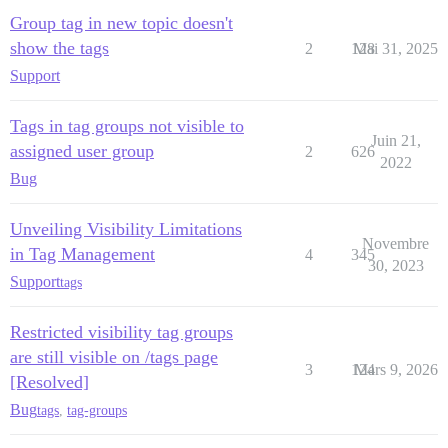
Group tag in new topic doesn't
show the tags
2
128
Mai 31, 2025
Support
Tags in tag groups not visible to
Juin 21,
assigned user group
2
626
2022
Bug
Unveiling Visibility Limitations
Novembre
in Tag Management
4
345
30, 2023
Support
tags
Restricted visibility tag groups
are still visible on /tags page
3
124
Mars 9, 2026
[Resolved]
Bug
tags
,
tag-groups