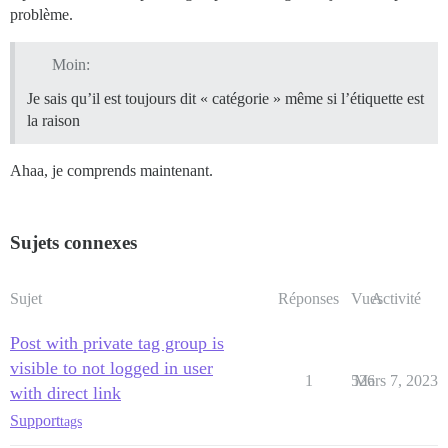
problème.
Moin:
Je sais qu’il est toujours dit « catégorie » même si l’étiquette est
la raison
Ahaa, je comprends maintenant.
Sujets connexes
Sujet
Réponses
Vues
Activité
Post with private tag group is
visible to not logged in user
1
526
Mars 7, 2023
with direct link
Support
tags