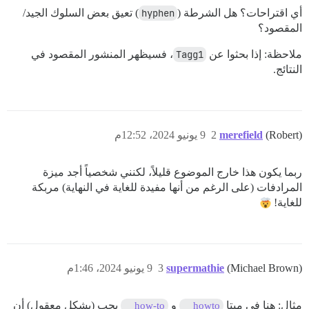
أي اقتراحات؟ هل الشرطة (
hyphen
) تعيق بعض السلوك الجيد/
المقصود؟
ملاحظة: إذا بحثوا عن
Tagg1
، فسيظهر المنشور المقصود في
النتائج.
(Robert)
merefield
2
9 يونيو 2024، 12:52م
ربما يكون هذا خارج الموضوع قليلاً، لكنني شخصياً أجد ميزة
المرادفات (على الرغم من أنها مفيدة للغاية في النهاية) مربكة
للغاية!
(Michael Brown)
supermathie
3
9 يونيو 2024، 1:46م
مثال: هنا في ميتا
و
يجب (بشكل معقول) أن
how-to
howto