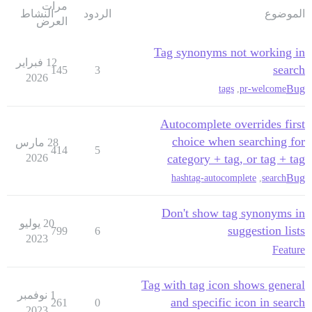
مرات
الموضوع
الردود
النشاط
العرض
Tag synonyms not working in
12 فبراير
search
145
3
2026
Bug
tags
,
pr-welcome
Autocomplete overrides first
choice when searching for
28 مارس
414
5
2026
category + tag, or tag + tag
Bug
hashtag-autocomplete
,
search
Don't show tag synonyms in
20 يوليو
suggestion lists
799
6
2023
Feature
Tag with tag icon shows general
1 نوفمبر
and specific icon in search
261
0
2023