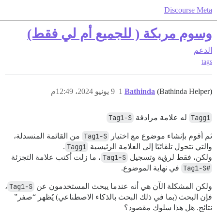
Discourse Meta
وسوم مربكة ( للجميع أم لي فقط)
الدعم
tags
(Bathinda Helper)
Bathinda
1
9 يونيو 2024، 12:49م
Tagg1
له علامة مرادفة
Tag1-S
ثم أقوم بإنشاء موضوع مع اختيار
Tag1-S
من القائمة المنسدلة،
والتي تتحول تلقائيًا إلى العلامة الرئيسية
Tagg1
.
ولكن، فقط لرؤية وتسجيل
Tag1-S
، ما زلت أكتب علامة التجزئة
#Tag1-S
في نهاية الموضوع.
ولكن المشكلة الآن هي أنه عندما يبحث المستخدمون عن
Tag1-S
،
فإن البحث (بما في ذلك البحث بالذكاء الاصطناعي) يُظهر “صفر”
نتائج. هل هذا سلوك مقصود؟