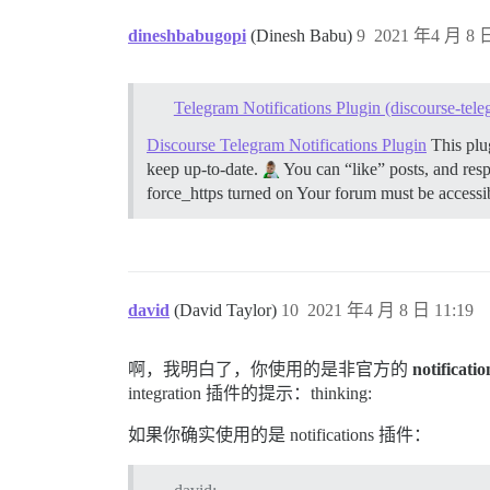
dineshbabugopi
(Dinesh Babu)
9
2021 年4 月 8 日
Telegram Notifications Plugin (discourse-tele
Discourse Telegram Notifications Plugin
This plug
keep up-to-date.
You can “like” posts, and res
force_https turned on Your forum must be accessib
david
(David Taylor)
10
2021 年4 月 8 日 11:19
啊，我明白了，你使用的是非官方的
notificatio
integration 插件的提示：thinking:
如果你确实使用的是 notifications 插件：