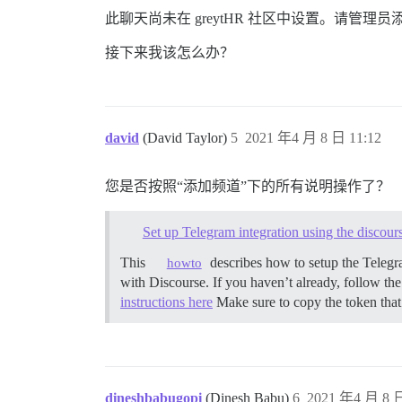
此聊天尚未在 greytHR 社区中设置。请管理员添加
接下来我该怎么办？
david
(David Taylor)
5
2021 年4 月 8 日 11:12
您是否按照“添加频道”下的所有说明操作了？
Set up Telegram integration using the discours
This
describes how to setup the Telegra
howto
with Discourse. If you haven’t already, follow th
instructions here
Make sure to copy the token t
dineshbabugopi
(Dinesh Babu)
6
2021 年4 月 8 日