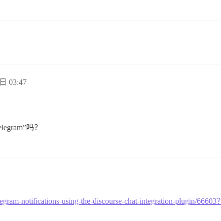
日 03:47
egram”吗？
telegram-notifications-using-the-discourse-chat-integration-plugin/6660