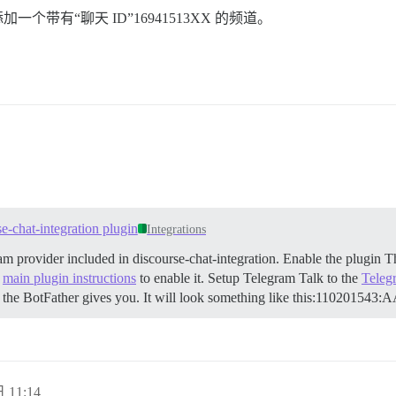
一个带有“聊天 ID”16941513XX 的频道。
e-chat-integration plugin
Integrations
m provider included in discourse-chat-integration.
Enable the plugin Th
e
main plugin instructions
to enable it.
Setup Telegram Talk to the
Teleg
hat the BotFather gives you. It will look something like this:1
 11:14