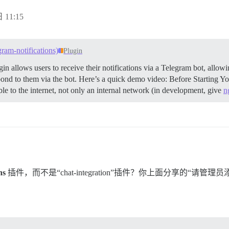
 11:15
gram-notifications)
Plugin
in allows users to receive their notifications via a Telegram bot, allowin
pond to them via the bot. Here’s a quick demo video:
Before Starting Y
le to the internet, not only an internal network (in development, give
n
ns
插件，而不是“chat-integration”插件？你上面分享的“请管