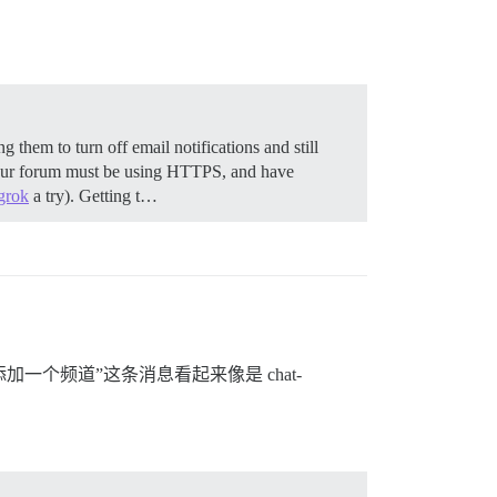
g them to turn off email notifications and still
our forum must be using HTTPS, and have
grok
a try).
Getting t…
理员添加一个频道”这条消息看起来像是 chat-