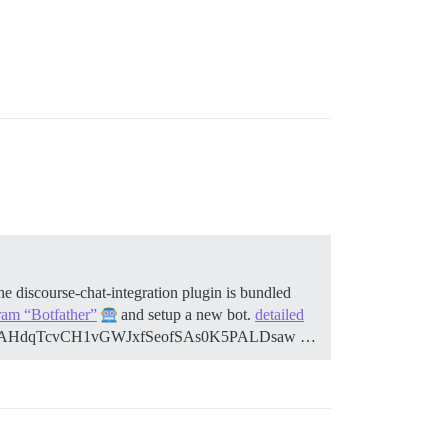
e discourse-chat-integration plugin is bundled
ram “Botfather”
and setup a new bot.
detailed
10201543:AAHdqTcvCH1vGWJxfSeofSAs0K5PALDsaw …