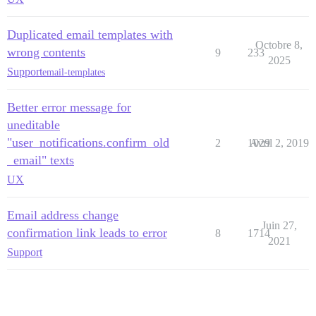
Duplicated email templates with
Octobre 8,
wrong contents
9
233
2025
Support
email-templates
Better error message for
uneditable
"user_notifications.confirm_old
2
1029
Avril 2, 2019
_email" texts
UX
Email address change
Juin 27,
confirmation link leads to error
8
1714
2021
Support