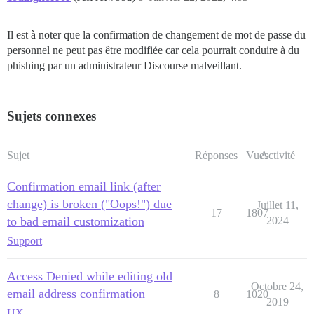
Il est à noter que la confirmation de changement de mot de passe du
personnel ne peut pas être modifiée car cela pourrait conduire à du
phishing par un administrateur Discourse malveillant.
Sujets connexes
Sujet
Réponses
Vues
Activité
Confirmation email link (after
change) is broken ("Oops!") due
Juillet 11,
17
1807
to bad email customization
2024
Support
Access Denied while editing old
Octobre 24,
email address confirmation
8
1020
2019
UX