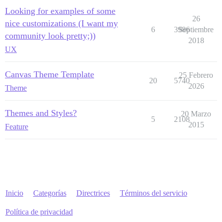
Looking for examples of some
26
nice customizations (I want my
6
3986
Septiembre
community look pretty;))
2018
UX
Canvas Theme Template
25 Febrero
20
5740
2026
Theme
Themes and Styles?
20 Marzo
5
2108
2015
Feature
Inicio
Categorías
Directrices
Términos del servicio
Política de privacidad