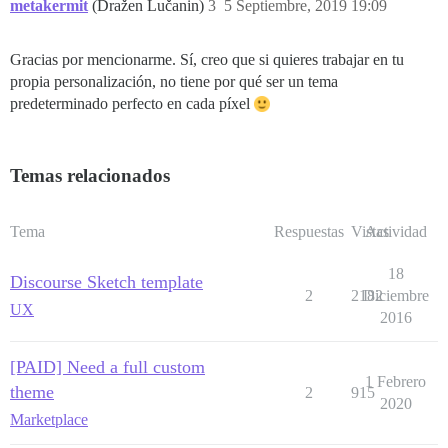
metakermit
(Dražen Lučanin)
3
5 Septiembre, 2019 19:09
Gracias por mencionarme. Sí, creo que si quieres trabajar en tu
propia personalización, no tiene por qué ser un tema
predeterminado perfecto en cada píxel
Temas relacionados
Tema
Respuestas
Vistas
Actividad
18
Discourse Sketch template
2
2182
Diciembre
UX
2016
[PAID] Need a full custom
1 Febrero
theme
2
915
2020
Marketplace