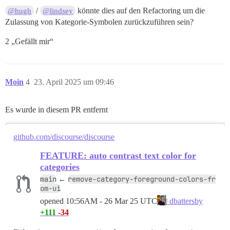
/
könnte dies auf den Refactoring um die
@hugh
@lindsey
Zulassung von Kategorie-Symbolen zurückzuführen sein?
2 „Gefällt mir“
Moin
4
23. April 2025 um 09:46
Es wurde in diesem PR entfernt
github.com/discourse/discourse
FEATURE: auto contrast text color for
categories
main
remove-category-foreground-colors-fr
←
om-ui
opened
10:56AM - 26 Mar 25 UTC
dbattersby
+111
-34