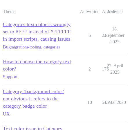
Thema
Antworten
Aufrufe
Aktivität
Categories text color is wrongly
18.
set to #FFF instead of #FFFFFF
6
225
September
in import scripts, causing issues
2025
Bug
migrations-tooling
,
categories
How to choose the category text
22. April
color?
2
176
2025
Support
Category ‘background color’
not obvious it refers to the
10
5151
3. Mai 2020
category badge color
UX
Text color issue in Category