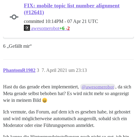
FIX: mobile topic list number alignment
(#12641)
committed
10:14PM - 07 Apr 21 UTC
+6
-2
awesomerobot
6 „Gefällt mir“
PhantomR1982
3
7. April 2021 um 23:13
Hast du das gerade eben implementiert,
, da sich
@awesomerobot
Meta gerade selbst behoben hat? Es wird nicht mehr so angezeigt
wie in meinem Bild
Ich vermute, das Forum, auf dem ich es gesehen habe, ist gehostet
und wird möglicherweise automatisch ausgerollt, sobald sich ein
Moderator oder eine Führungsperson anmeldet.
Ich kenne die Hintergrundeinstellungen noch nicht so gut, ich bin