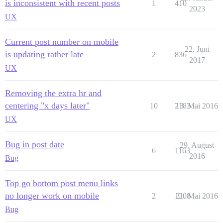
is inconsistent with recent posts
1
410
2023
UX
Current post number on mobile
22. Juni
is updating rather late
2
836
2017
UX
Removing the extra hr and
centering "x days later"
10
2183
13. Mai 2016
UX
Bug in post date
29. August
6
1163
2016
Bug
Top go bottom post menu links
no longer work on mobile
2
1208
21. Mai 2016
Bug