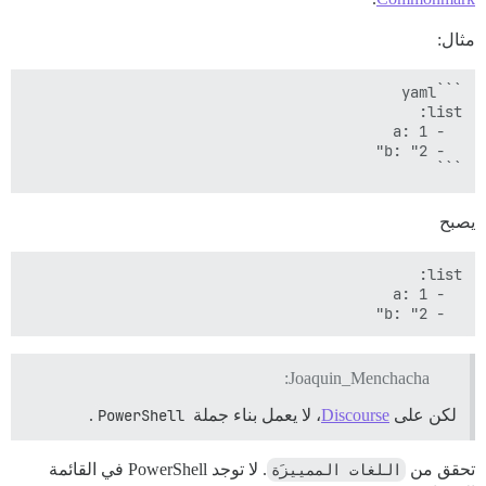
مثال:
```
يصبح
  - b: "2"

Joaquin_Menchacha:
لكن على
Discourse
، لا يعمل بناء جملة
PowerShell
.
تحقق من
اللغات الممييزَة
. لا توجد PowerShell في القائمة