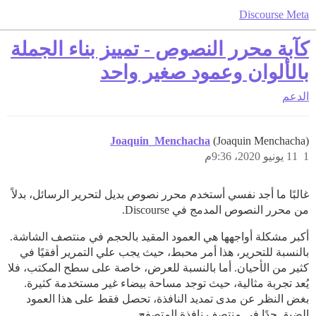
Discourse Meta
كآبة محرر النصوص - تمييز بناء الجملة
بالألوان وعمود صغير واحد
الدعم
Joaquin_Menchacha
(Joaquin Menchacha)
1
11 يونيو 2020، 9:36م
غالبًا ما أجد نفسي أستخدم محرر نصوص بديل لتحرير الرسائل، بدلاً
من محرر النصوص المدمج في Discourse.
أكبر مشكلة أواجهها هي العمود المقيد بالحجم في منتصف الشاشة.
بالنسبة للتحرير، هذا أمر محبط، حيث يجب علي التمرير أفقيًا في
كثير من الأحيان. أما بالنسبة للعرض، خاصة على سطح المكتب، فلا
يُعد تجربة مثالية، حيث توجد مساحة بيضاء غير مستخدمة كثيرة.
بغض النظر عن مدى تمديد النافذة، تحصل فقط على هذا العمود
الضيق جدًا في منتصف نافذة المتصفح.