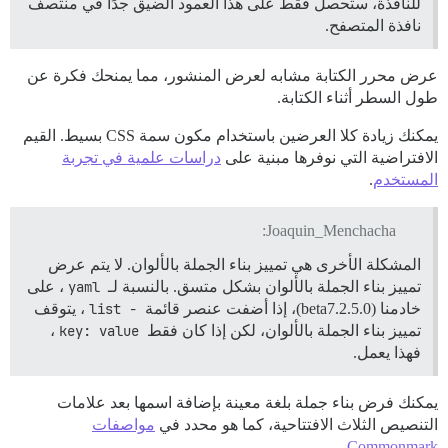
للنافذة، ستحصل فقط على هذا العمود الضيق جدًا في منتصف
نافذة المتصفح.
عرض محرر الكتابة مشابه لعرض المنشور، مما يمنحك فكرة عن
طول السطر أثناء الكتابة.
يمكنك زيادة كلا العرضين باستخدام مكون سمة CSS بسيط. القيم
الافتراضية التي نوفرها مبنية على
دراسات علمية في تجربة
المستخدم
.
Joaquin_Menchacha:
المشكلة الأخرى هي تمييز بناء الجملة بالألوان. لا يتم عرض
تمييز بناء الجملة بالألوان بشكل متسق. بالنسبة لـ
yaml
، على
خادمنا (2.5.0.beta7)، إذا أضفت عنصر قائمة
- list
، يتوقف
تمييز بناء الجملة بالألوان، لكن إذا كان فقط
key: value
،
فهذا يعمل.
يمكنك فرض بناء جملة بلغة معينة بإضافة اسمها بعد علامات
التنصيص الثلاث الافتتاحية، كما هو محدد في
مواصفات
.
Commonmark