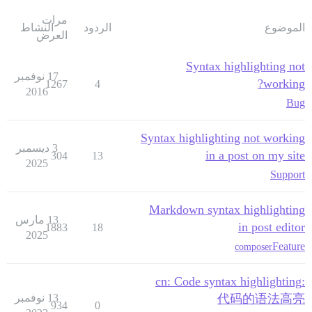
مرات
الموضوع
الردود
النشاط
العرض
Syntax highlighting not
17 نوفمبر
working?
1267
4
2016
Bug
Syntax highlighting not working
3 ديسمبر
in a post on my site
304
13
2025
Support
Markdown syntax highlighting
13 مارس
in post editor
1883
18
2025
Feature
composer
:cn: Code syntax highlighting
代码的语法高亮
13 نوفمبر
934
0