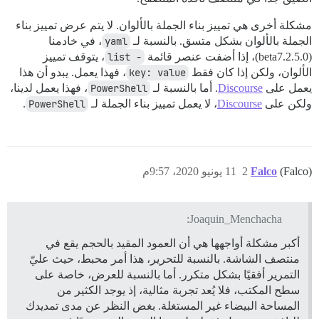
مشكلة أخرى هي تمييز بناء الجملة بالألوان. لا يتم عرض تمييز بناء
الجملة بالألوان بشكل متسق. بالنسبة لـ
yaml
، في خادمنا
(2.5.0.beta7)، إذا أضفت عنصر قائمة
- list
، يتوقف تمييز
الألوان، ولكن إذا كان فقط
key: value
، فهذا يعمل. يبدو أن هذا
يعمل على
Discourse
. أما بالنسبة لـ
PowerShell
، فهذا يعمل لدينا،
ولكن على
Discourse
، لا يعمل تمييز بناء الجملة لـ
PowerShell
.
(Falco)
Falco
2
11 يونيو 2020، 9:57م
Joaquin_Menchacha:
أكبر مشكلة أواجهها هي أن العمود المقيد بالحجم يقع في
منتصف الشاشة. بالنسبة للتحرير، هذا أمر محبط، حيث عليّ
التمرير أفقيًا بشكل متكرر. أما بالنسبة للعرض، خاصة على
سطح المكتب، فلا يُعد تجربة مثالية، إذ يوجد الكثير من
المساحة البيضاء غير المستغلة. بغض النظر عن مدى تمديدك