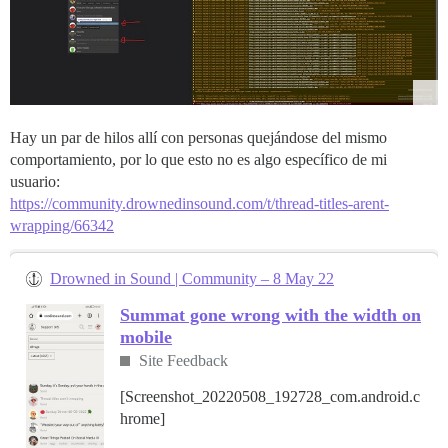
Hay un par de hilos allí con personas quejándose del mismo
comportamiento, por lo que esto no es algo específico de mi
usuario:
https://community.drownedinsound.com/t/thread-titles-arent-
wrapping/66342
Drowned in Sound | Community – 8 May 22
Summat gone wrong with the width on
mobile
Site Feedback
[Screenshot_20220508_192728_com.android.c
hrome]