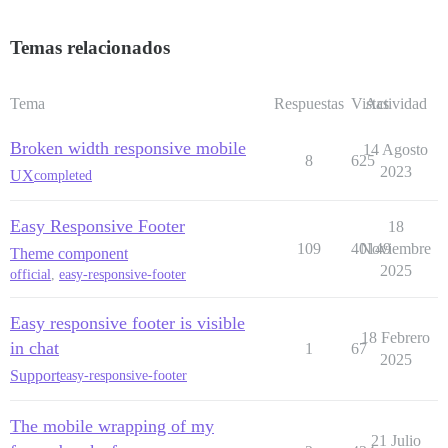
Temas relacionados
Tema
Respuestas
Vistas
Actividad
Broken width responsive mobile
14 Agosto
8
625
2023
UX
completed
Easy Responsive Footer
18
109
40149
Noviembre
Theme component
2025
official
,
easy-responsive-footer
Easy responsive footer is visible
18 Febrero
in chat
1
67
2025
Support
easy-responsive-footer
The mobile wrapping of my
21 Julio