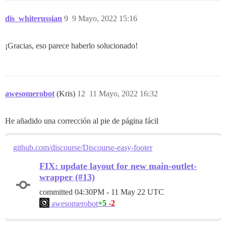
dis_whiterussian
9
9 Mayo, 2022 15:16
¡Gracias, eso parece haberlo solucionado!
awesomerobot
(Kris)
12
11 Mayo, 2022 16:32
He añadido una corrección al pie de página fácil
github.com/discourse/Discourse-easy-footer
FIX: update layout for new main-outlet-
wrapper (#13)
committed
04:30PM - 11 May 22 UTC
+5
-2
awesomerobot