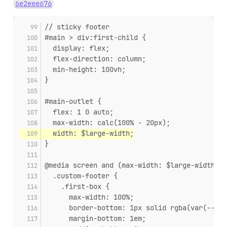
6e2eee676
// sticky footer
#main > div:first-child {
  display: flex;
  flex-direction: column;
  min-height: 100vh;
}
#main-outlet {
  flex: 1 0 auto;
  max-width: calc(100% - 20px);
  width: $large-width;
}
@media screen and (max-width: $large-width) {
  .custom-footer {
    .first-box {
      max-width: 100%;
      border-bottom: 1px solid rgba(var(--pri
      margin-bottom: 1em;