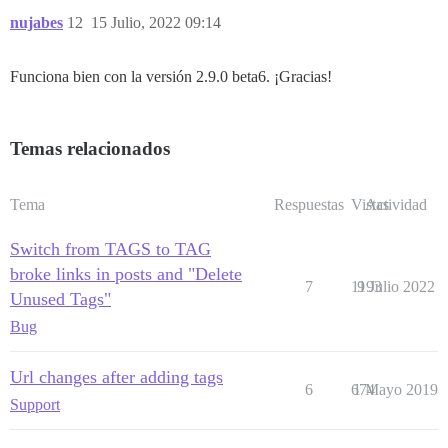
nujabes
12
15 Julio, 2022 09:14
Funciona bien con la versión 2.9.0 beta6. ¡Gracias!
Temas relacionados
Tema
Respuestas
Vistas
Actividad
Switch from TAGS to TAG
broke links in posts and "Delete
7
1193
9 Julio 2022
Unused Tags"
Bug
Url changes after adding tags
6
674
1 Mayo 2019
Support