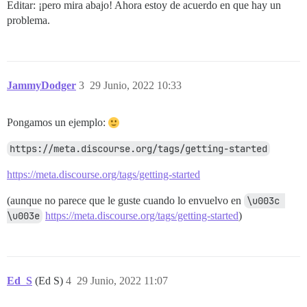
Editar: ¡pero mira abajo! Ahora estoy de acuerdo en que hay un
problema.
JammyDodger
3
29 Junio, 2022 10:33
Pongamos un ejemplo:
https://meta.discourse.org/tags/getting-started
https://meta.discourse.org/tags/getting-started
(aunque no parece que le guste cuando lo envuelvo en
\u003c 
\u003e
https://meta.discourse.org/tags/getting-started
)
Ed_S
(Ed S)
4
29 Junio, 2022 11:07