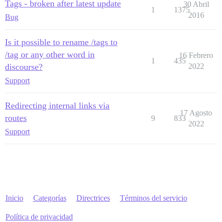
Tags - broken after latest update
30 Abril
1
1375
2016
Bug
Is it possible to rename /tags to
/tag or any other word in
16 Febrero
1
435
discourse?
2022
Support
Redirecting internal links via
17 Agosto
routes
9
833
2022
Support
Inicio
Categorías
Directrices
Términos del servicio
Política de privacidad