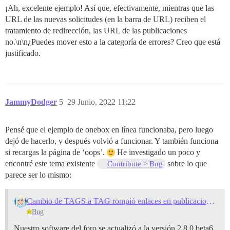
¡Ah, excelente ejemplo! Así que, efectivamente, mientras que las
URL de las nuevas solicitudes (en la barra de URL) reciben el
tratamiento de redirección, las URL de las publicaciones
no.\n\n¿Puedes mover esto a la categoría de errores? Creo que está
justificado.
JammyDodger
5
29 Junio, 2022 11:22
Pensé que el ejemplo de onebox en línea funcionaba, pero luego
dejó de hacerlo, y después volvió a funcionar. Y también funciona
si recargas la página de ‘oops’.
He investigado un poco y
encontré este tema existente
sobre lo que
Contribute > Bug
parece ser lo mismo:
Cambio de TAGS a TAG rompió enlaces en publicaciones y "Eliminar etiquetas no utilizadas"
Bug
Nuestro software del foro se actualizó a la versión 2.8.0.beta6