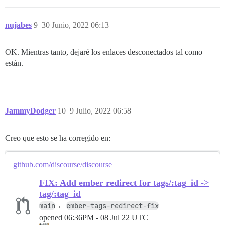
nujabes
9
30 Junio, 2022 06:13
OK. Mientras tanto, dejaré los enlaces desconectados tal como
están.
JammyDodger
10
9 Julio, 2022 06:58
Creo que esto se ha corregido en:
github.com/discourse/discourse
FIX: Add ember redirect for tags/:tag_id ->
tag/:tag_id
main
ember-tags-redirect-fix
←
opened
06:36PM - 08 Jul 22 UTC