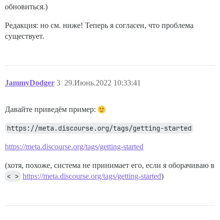
обновиться.)
Редакция: но см. ниже! Теперь я согласен, что проблема
существует.
JammyDodger
3
29.Июнь.2022 10:33:41
Давайте приведём пример:
https://meta.discourse.org/tags/getting-started
https://meta.discourse.org/tags/getting-started
(хотя, похоже, система не принимает его, если я оборачиваю в
< >
https://meta.discourse.org/tags/getting-started
)