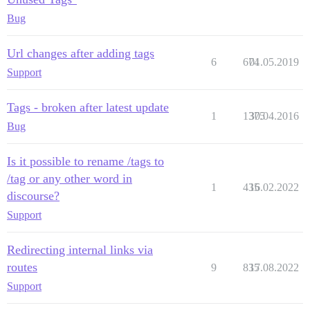
Bug
Url changes after adding tags
6
674
01.05.2019
Support
Tags - broken after latest update
1
1375
30.04.2016
Bug
Is it possible to rename /tags to
/tag or any other word in
1
435
16.02.2022
discourse?
Support
Redirecting internal links via
routes
9
835
17.08.2022
Support