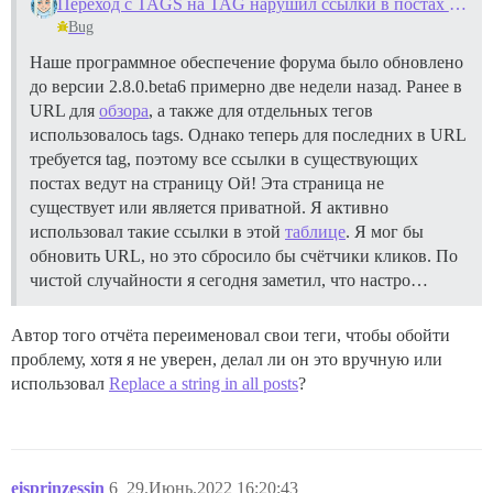
Переход с TAGS на TAG нарушил ссылки в постах и функцию «Удалить неиспользуемые теги»
Bug
Наше программное обеспечение форума было обновлено
до версии 2.8.0.beta6 примерно две недели назад. Ранее в
URL для
обзора
, а также для отдельных тегов
использовалось tags. Однако теперь для последних в URL
требуется tag, поэтому все ссылки в существующих
постах ведут на страницу Ой! Эта страница не
существует или является приватной. Я активно
использовал такие ссылки в этой
таблице
. Я мог бы
обновить URL, но это сбросило бы счётчики кликов. По
чистой случайности я сегодня заметил, что настро…
Автор того отчёта переименовал свои теги, чтобы обойти
проблему, хотя я не уверен, делал ли он это вручную или
использовал
Replace a string in all posts
?
eisprinzessin
6
29.Июнь.2022 16:20:43