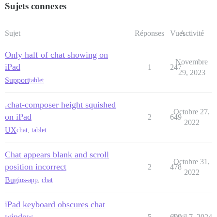
Sujets connexes
Sujet
Réponses
Vues
Activité
Only half of chat showing on
Novembre
iPad
1
247
29, 2023
Support
tablet
.chat-composer height squished
Octobre 27,
on iPad
2
649
2022
UX
chat
,
tablet
Chat appears blank and scroll
Octobre 31,
position incorrect
2
478
2022
Bug
ios-app
,
chat
iPad keyboard obscures chat
window
5
699
Avril 7, 2024