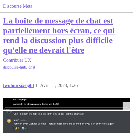
Discourse Meta
La boîte de message de chat est
partiellement hors écran, ce qui
rend la discussion plus difficile
qu'elle ne devrait l'être
Contribuer
UX
,
discourse-hub
chat
twofoursixeight
1
Avril 11, 2023, 1:26