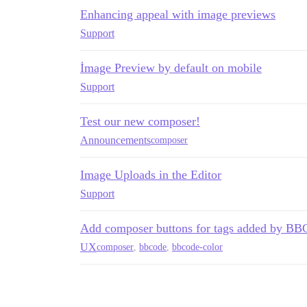
Enhancing appeal with image previews
Support
İmage Preview by default on mobile
Support
Test our new composer!
Announcements
composer
Image Uploads in the Editor
Support
Add composer buttons for tags added by BBC
UX
composer
,
bbcode
,
bbcode-color