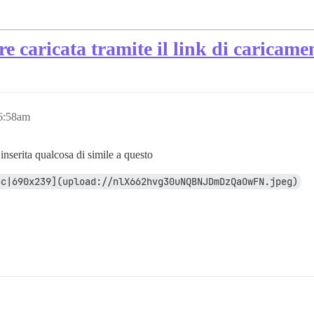
e caricata tramite il link di caricam
 6:58am
nserita qualcosa di simile a questo
5c|690x239](upload://nlX662hvg30uNQBNJDmDzQaOwFN.jpeg)