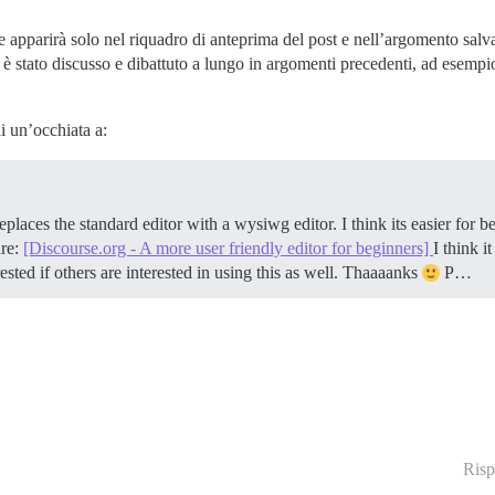
 apparirà solo nel riquadro di anteprima del post e nell’argomento s
 è stato discusso e dibattuto a lungo in argomenti precedenti, ad esemp
i un’occhiata a:
laces the standard editor with a wysiwg editor. I think its easier for be
are:
[Discourse.org - A more user friendly editor for beginners]
I think i
ested if others are interested in using this as well. Thaaaanks
P…
Risp