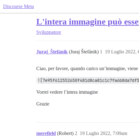
Discourse Meta
L'intera immagine può esser
Sviluppatore
Juraj_Štefánik
(Juraj Štefánik)
1
19 Luglio 2022,
Ciao, per favore, quando carico un’immagine, viene i
![7e95f612552650f481d8ca81c1c7fa6b8da7df
Vorrei vedere l’intera immagine
Grazie
merefield
(Robert)
2
19 Luglio 2022, 7:09am