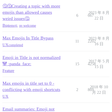
🤔🤔Creating a topic with more
emojis than allowed causes
2023 年 8 月
6
667
weird issues🤔
22 日
Bug
emoji
,
pr-welcome
Max Emojis In Title Bypass
2023 年 8 月
11
2202
16 日
UX
completed
Emoji in Title is not normalized
2017 年 5 月
🐼 :panda_face:
15
4258
15 日
Feature
Max emojis in title set to 0 -
2018 年 10
conflicting with emoji shortcuts
2
869
月 22 日
UX
Email summaries: Emoji not