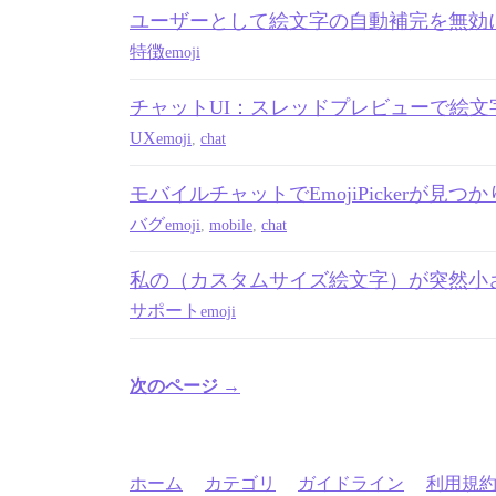
ユーザーとして絵文字の自動補完を無効
特徴
emoji
チャットUI：スレッドプレビューで絵
UX
emoji
,
chat
モバイルチャットでEmojiPickerが見つ
バグ
emoji
,
mobile
,
chat
私の（カスタムサイズ絵文字）が突然小
サポート
emoji
次のページ →
ホーム
カテゴリ
ガイドライン
利用規