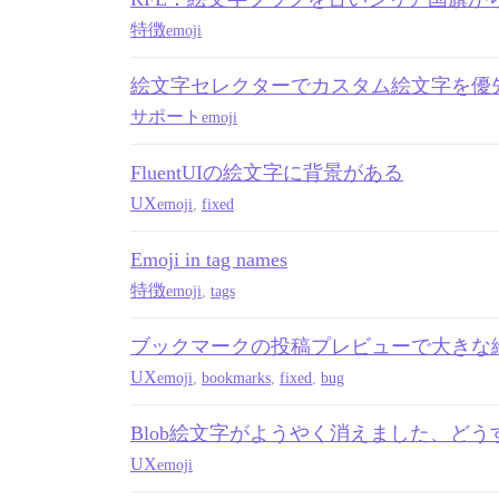
特徴
emoji
絵文字セレクターでカスタム絵文字を優
サポート
emoji
FluentUIの絵文字に背景がある
UX
emoji
,
fixed
Emoji in tag names
特徴
emoji
,
tags
ブックマークの投稿プレビューで大きな
UX
emoji
,
bookmarks
,
fixed
,
bug
Blob絵文字がようやく消えました、ど
UX
emoji