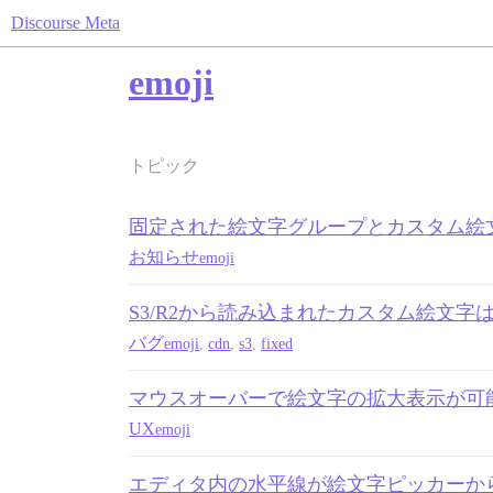
Discourse Meta
emoji
トピック
固定された絵文字グループとカスタム絵
お知らせ
emoji
S3/R2から読み込まれたカスタム絵文字
バグ
emoji
,
cdn
,
s3
,
fixed
マウスオーバーで絵文字の拡大表示が可
UX
emoji
エディタ内の水平線が絵文字ピッカーか