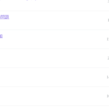
の問題
加
1
1
1