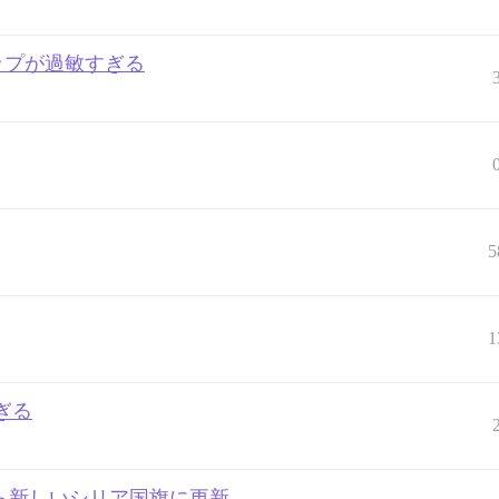
ップが過敏すぎる
5
1
ぎる
ら新しいシリア国旗に更新