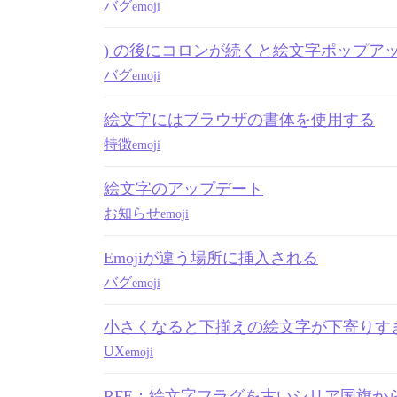
バグ
emoji
) の後にコロンが続くと絵文字ポップア
バグ
emoji
絵文字にはブラウザの書体を使用する
特徴
emoji
絵文字のアップデート
お知らせ
emoji
Emojiが違う場所に挿入される
バグ
emoji
小さくなると下揃えの絵文字が下寄りす
UX
emoji
RFE：絵文字フラグを古いシリア国旗か