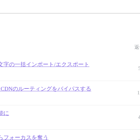
返
文字の一括インポート/エクスポート
はCDNのルーティングをバイパスする
1
能に
らフォーカスを奪う