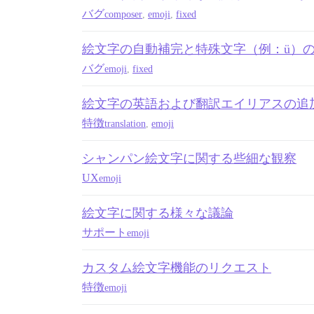
バグ
composer
,
emoji
,
fixed
絵文字の自動補完と特殊文字（例：ü）
バグ
emoji
,
fixed
絵文字の英語および翻訳エイリアスの追
特徴
translation
,
emoji
シャンパン絵文字に関する些細な観察
UX
emoji
絵文字に関する様々な議論
サポート
emoji
カスタム絵文字機能のリクエスト
特徴
emoji