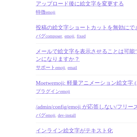
アップロード後に絵文字を変更する
特徴
emoji
投稿の絵文字ショートカットを無効にでき
バグ
composer
,
emoji
,
fixed
メールで絵文字を表示させることは可能
ンになりますか？
サポート
emoji
,
email
Moetwemoji: 軽量アニメーション絵文字
プラグイン
emoji
/admin/config/emoji が応答しない/フリ
バグ
emoji
,
dev-install
インライン絵文字がテキスト化