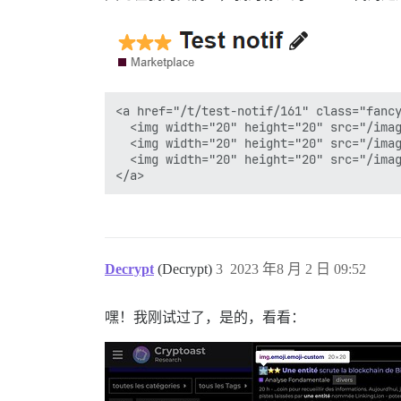
<a href="/t/test-notif/161" class="fancy
  <img width="20" height="20" src="/imag
  <img width="20" height="20" src="/imag
  <img width="20" height="20" src="/imag
Decrypt
(Decrypt)
3
2023 年8 月 2 日 09:52
嘿！我刚试过了，是的，看看：