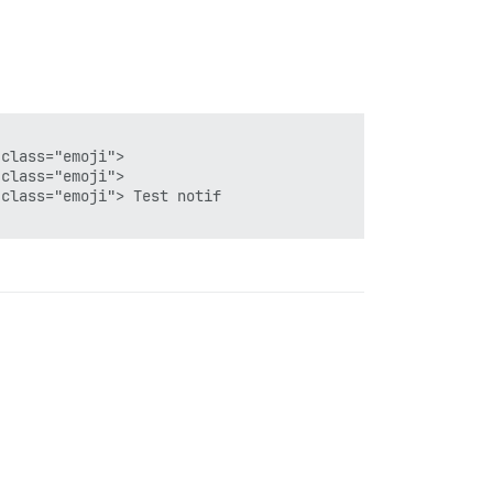
class="emoji">

class="emoji">

class="emoji"> Test notif
