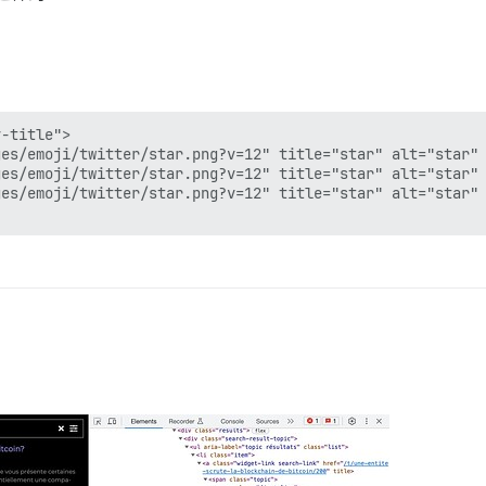
-title">

es/emoji/twitter/star.png?v=12" title="star" alt="star" 
es/emoji/twitter/star.png?v=12" title="star" alt="star" 
es/emoji/twitter/star.png?v=12" title="star" alt="star" 