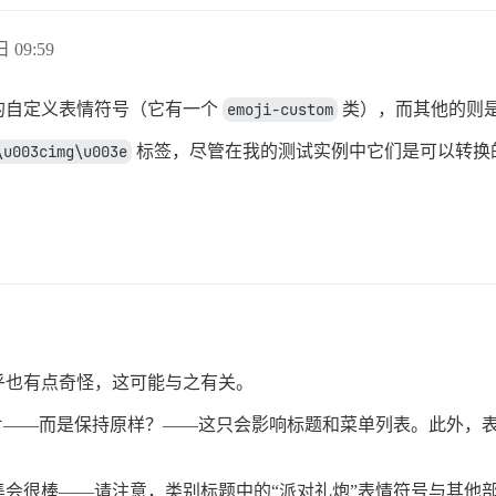
日 09:59
的自定义表情符号（它有一个
emoji-custom
类），而其他的则是 U
\u003cimg\u003e
标签，尽管在我的测试实例中它们是可以转换
乎也有点奇怪，这可能与之有关。
片——而是保持原样？——这只会影响标题和菜单列表。此外，表
会很棒——请注意，类别标题中的“派对礼炮”表情符号与其他