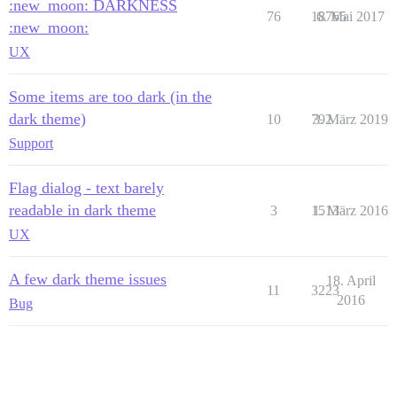
:new_moon: DARKNESS
76
18765
6. Mai 2017
:new_moon:
UX
Some items are too dark (in the
dark theme)
10
792
3. März 2019
Support
Flag dialog - text barely
readable in dark theme
3
1513
1. März 2016
UX
A few dark theme issues
18. April
11
3223
2016
Bug