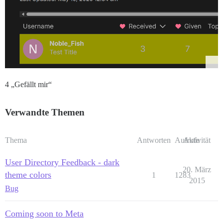
4 „Gefällt mir“
Verwandte Themen
Thema
Antworten
Aufrufe
Aktivität
User Directory Feedback - dark
20. März
theme colors
1
1283
2015
Bug
Coming soon to Meta