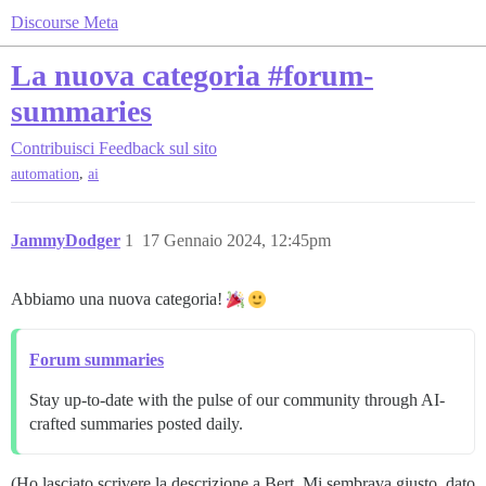
Discourse Meta
La nuova categoria #forum-
summaries
Contribuisci
Feedback sul sito
,
automation
ai
JammyDodger
1
17 Gennaio 2024, 12:45pm
Abbiamo una nuova categoria!
Forum summaries
Stay up-to-date with the pulse of our community through AI-
crafted summaries posted daily.
(Ho lasciato scrivere la descrizione a Bert. Mi sembrava giusto, dato