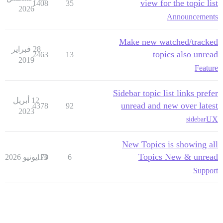
view for the topic list
1408
35
2026
Announcements
Make new watched/tracked
28 فبراير
topics also unread
2463
13
2019
Feature
Sidebar topic list links prefer
12 أبريل
unread and new over latest
4378
92
2023
UX
sidebar
New Topics is showing all
Topics New & unread
6
13 يونيو 2026
170
Support