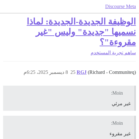
Discourse Meta
الوظيفة الجديدة-الجديدة: لماذا
نسميها "جديدة" وليس "غير
مقروءة"؟
ساهم
تجربة المستخدم
(Richard - Communiteq)
RGJ
25
8 ديسمبر 2025، 6:25م
Moin:
غير مرئي
Moin:
غير مقروء