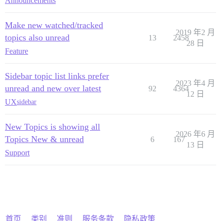
Announcements
Make new watched/tracked
2019 年2 月
topics also unread
13
2458
28 日
Feature
Sidebar topic list links prefer
2023 年4 月
unread and new over latest
92
4364
12 日
UX
sidebar
New Topics is showing all
2026 年6 月
Topics New & unread
6
167
13 日
Support
首页
类别
准则
服务条款
隐私政策