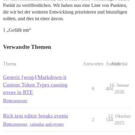
Parität zu veröffentlichen. Wir haben nun eine Liste von Punkten,
die wir bei der weiteren Entwicklung priorisieren und hinzufügen
sollten, und dies ist einer davon.
1 „Gefällt mir“
Verwandte Themen
Thema
Antworten
Aufrufe
Aktivität
Generic [wrap]/Markdown-it
Custom Token Types causing
16. Januar
6
404
errors in RTE
2026
Bug
composer
Rich text editor breaks events
12. Oktober
2
144
2025
Bug
composer
,
calendar-and-events