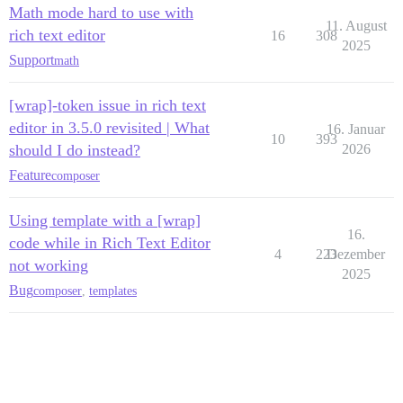
Math mode hard to use with
11. August
rich text editor
16
308
2025
Support
math
[wrap]-token issue in rich text
editor in 3.5.0 revisited | What
16. Januar
10
393
should I do instead?
2026
Feature
composer
Using template with a [wrap]
16.
code while in Rich Text Editor
4
223
Dezember
not working
2025
Bug
composer
,
templates