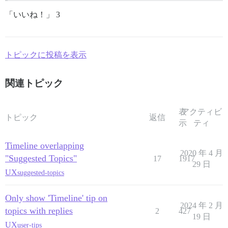
「いいね！」 3
トピックに投稿を表示
関連トピック
表
アクティビ
トピック
返信
示
ティ
Timeline overlapping
2020 年 4 月
"Suggested Topics"
17
1917
29 日
UX
suggested-topics
Only show 'Timeline' tip on
2024 年 2 月
topics with replies
2
427
19 日
UX
user-tips