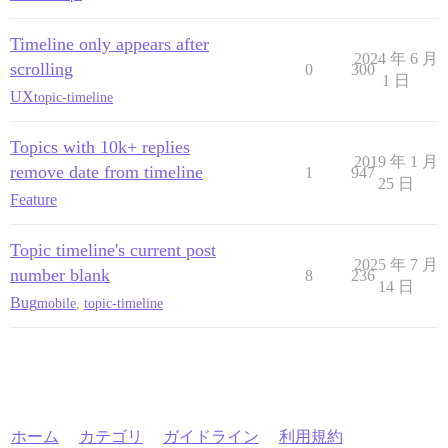
Timeline only appears after
2024 年 6 月
scrolling
0
300
1 日
UX
topic-timeline
Topics with 10k+ replies
2019 年 1 月
remove date from timeline
1
947
25 日
Feature
Topic timeline's current post
2025 年 7 月
number blank
8
236
14 日
Bug
mobile
,
topic-timeline
ホーム
カテゴリ
ガイドライン
利用規約