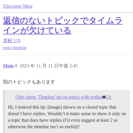
Discourse Meta
返信のないトピックでタイムラ
インが欠けている
貢献
UX
topic-timeline
Moin
8
2023 年 11 月 11 日午後 2:45
別のトピックもあります
Only show 'Timeline' tip on topics with replies
UX
Hi, I noticed this tip: [image] shown on a closed topic that
doesn’t have replies. Wouldn’t it make sense to show it only on
a topic that does have replies (I’d even suggest at least 2 as
otherwise the timeline isn’t so useful)?