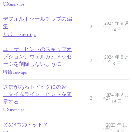
UX
user-tips
デフォルトツールチップの編
2024 年 9 月
集
2
61
24 日
サポート
user-tips
ユーザーヒントのスキップオ
プション、ウェルカムメッセ
2024 年 8 月
2
312
ージを削除しないように
8 日
特徴
user-tips
返信があるトピックにのみ
「タイムライン」ヒントを表
2024 年 2 月
2
427
示する
19 日
UX
user-tips
どの3つのドット？
2023 年 11
11
684
月 20 日