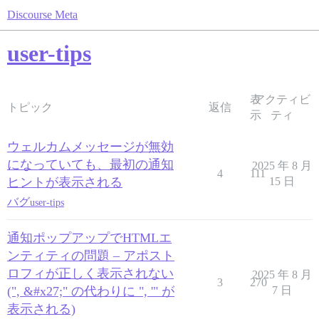
Discourse Meta
user-tips
表
アクティビ
トピック
返信
示
ティ
ウェルカムメッセージが無効
になっていても、最初の通知
2025 年 8 月
4
111
ヒントが表示される
15 日
バグ
user-tips
通知ポップアップでHTMLエ
ンティティの問題 – アポスト
ロフィが正しく表示されない
2025 年 8 月
3
270
(", &#x27;" の代わりに ", '" が
7 日
表示される)