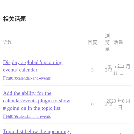
相关话题
浏
话题
回复
览
活动
量
Display a global 'upcoming
2025 年4 月
events' calendar
3
273
11 日
Feature
calendar-and-events
Add the ability for the
calendar/events plugin to show
2023 年8 月
0
342
# going on in the topic list
2 日
Feature
calendar-and-events
Topic list below the upcoming-