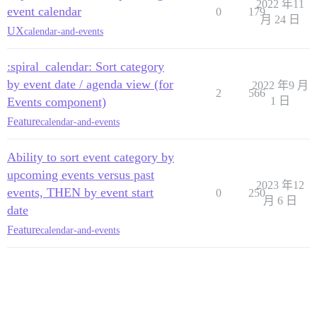
2022 年11
event calendar
0
179
月 24 日
UX
calendar-and-events
:spiral_calendar: Sort category
by event date / agenda view (for
2022 年9 月
2
566
Events component)
1 日
Feature
calendar-and-events
Ability to sort event category by
upcoming events versus past
2023 年12
events, THEN by event start
0
250
月 6 日
date
Feature
calendar-and-events