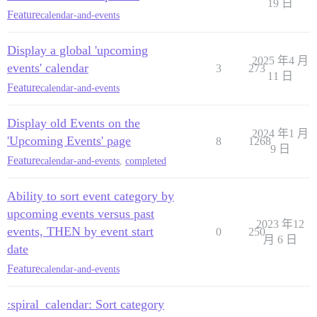
19 日
Feature
calendar-and-events
Display a global 'upcoming
2025 年4 月
events' calendar
3
273
11 日
Feature
calendar-and-events
Display old Events on the
2024 年1 月
'Upcoming Events' page
8
1268
9 日
Feature
calendar-and-events
,
completed
Ability to sort event category by
upcoming events versus past
2023 年12
events, THEN by event start
0
250
月 6 日
date
Feature
calendar-and-events
:spiral_calendar: Sort category