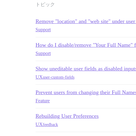
トピック
Remove "location" and "web site" under user
Support
How do I disable/remove "Your Full Name" fi
Support
Show uneditable user fields as disabled inputs
UX
user-custom-fields
Prevent users from changing their Full Name
Feature
Rebuilding User Preferences
UX
feedback