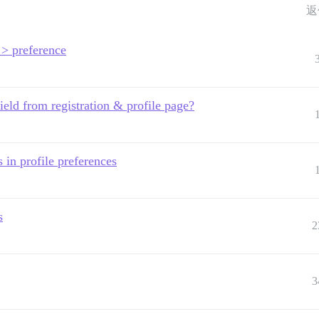
返
 > preference
eld from registration & profile page?
 in profile preferences
s
2
3