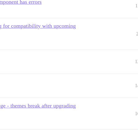
mponent has errors
1
g for compatibility with upcoming
1
1
ge - themes break after upgrading
1