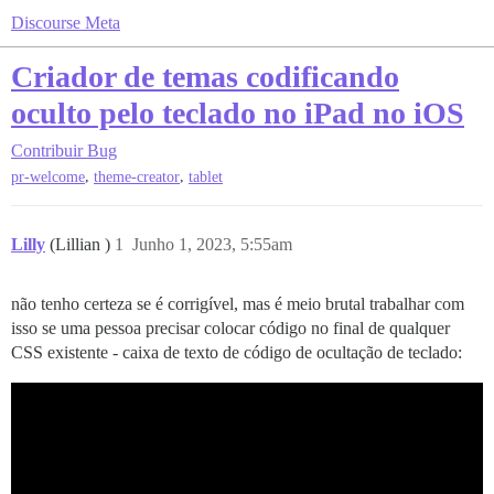
Discourse Meta
Criador de temas codificando
oculto pelo teclado no iPad no iOS
Contribuir
Bug
,
,
pr-welcome
theme-creator
tablet
Lilly
(Lillian )
1
Junho 1, 2023, 5:55am
não tenho certeza se é corrigível, mas é meio brutal trabalhar com
isso se uma pessoa precisar colocar código no final de qualquer
CSS existente - caixa de texto de código de ocultação de teclado: