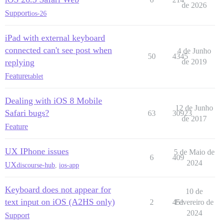
de 2026
Support
ios-26
iPad with external keyboard
connected can't see post when
4 de Junho
50
4345
replying
de 2019
Feature
tablet
Dealing with iOS 8 Mobile
12 de Junho
Safari bugs?
63
30923
de 2017
Feature
UX IPhone issues
5 de Maio de
6
409
2024
UX
discourse-hub
,
ios-app
Keyboard does not appear for
10 de
text input on iOS (A2HS only)
2
451
Fevereiro de
2024
Support