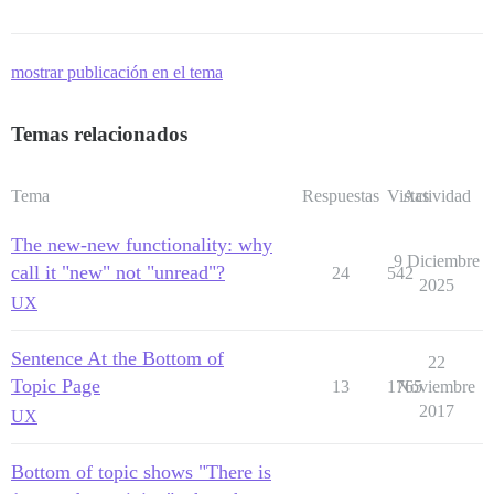
mostrar publicación en el tema
Temas relacionados
Tema
Respuestas
Vistas
Actividad
The new-new functionality: why
9 Diciembre
call it "new" not "unread"?
24
542
2025
UX
Sentence At the Bottom of
22
Topic Page
13
1765
Noviembre
2017
UX
Bottom of topic shows "There is