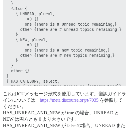
  }

  false {

    { UNREAD, plural,

         =0 {}

        one {There is # unread topic remaining,}

      other {There are # unread topics remaining,}

    }

    { NEW, plural,

         =0 {}

        one {There is # new topic remaining,}

      other {There are # new topics remaining,}

    }

  }

  other {}

}

{ HAS_CATEGORY, select,

  true { or browse other topics in {categoryLink}}

  false { or view latest topics}

これはICUメッセージ形式を使用しています。翻訳ガイドラ
  other {}

インについては、
https://meta.discourse.org/t/7035
を参照して
ください。
HAS_UNREAD_AND_NEW が true の場合、UNREAD と
NEW は両方とも 0 より大きいです。
HAS_UNREAD_AND_NEW が false の場合、UNREAD また