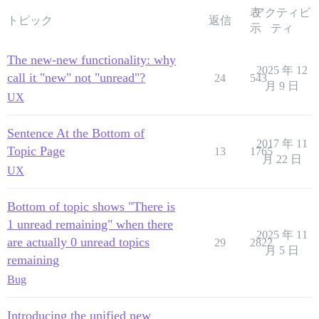
表
アクティビ
トピック
返信
示
ティ
The new-new functionality: why
2025 年 12
call it "new" not "unread"?
24
543
月 9 日
UX
Sentence At the Bottom of
2017 年 11
Topic Page
13
1765
月 22 日
UX
Bottom of topic shows "There is
1 unread remaining" when there
2025 年 11
are actually 0 unread topics
29
2822
月 5 日
remaining
Bug
Introducing the unified new