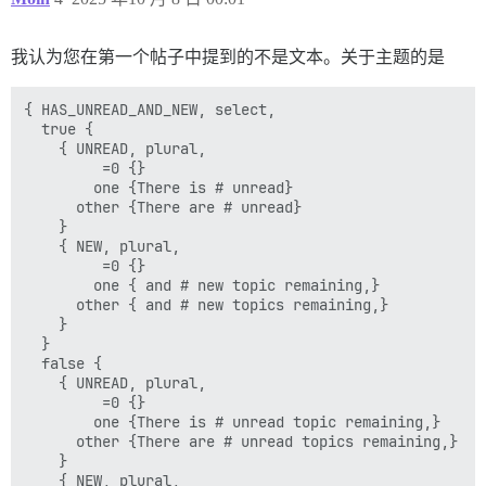
我认为您在第一个帖子中提到的不是文本。关于主题的是
{ HAS_UNREAD_AND_NEW, select,

  true {

    { UNREAD, plural,

         =0 {}

        one {There is # unread}

      other {There are # unread}

    }

    { NEW, plural,

         =0 {}

        one { and # new topic remaining,}

      other { and # new topics remaining,}

    }

  }

  false {

    { UNREAD, plural,

         =0 {}

        one {There is # unread topic remaining,}

      other {There are # unread topics remaining,}

    }

    { NEW, plural,
