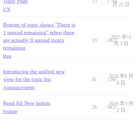
Topic Page
13
1764
月 22 日
UX
Bottom of topic shows "There is
1 unread remaining" when there
2025 年11
are actually 0 unread topics
29
2822
月 5 日
remaining
Bug
Introducing the unified new
2026 年8 月
view for the topic list
41
1367
6 日
Announcements
Read All New button
2016 年3 月
26
4421
2 日
Feature