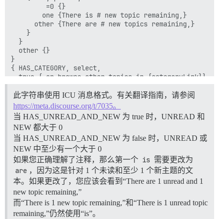
         =0 {}

        one {There is # new topic remaining,}

      other {There are # new topics remaining,}

    }

  }

  other {}

}

{ HAS_CATEGORY, select,

  true { or browse other topics in {categoryLink}}

  false { or view latest topics}

  other {}

此字符串使用 ICU 消息格式。有关翻译指南，请参阅
https://meta.discourse.org/t/7035。
当 HAS_UNREAD_AND_NEW 为 true 时，UNREAD 和
NEW 都大于 0
当 HAS_UNREAD_AND_NEW 为 false 时，UNREAD 或
NEW 中至少有一个大于 0
如果您正确理解了注释，那么第一个
is
需要更改为
are
，因为这是针对 1 个未读和至少 1 个新主题的文
本。如果更改了，您应该会看到“There are 1 unread and 1
new topic remaining,”
而“There is 1 new topic remaining,”和“There is 1 unread topic
remaining,”仍然使用“is”。