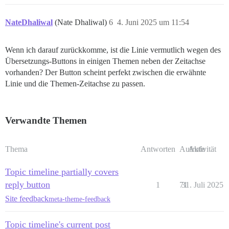
NateDhaliwal
(Nate Dhaliwal)
6
4. Juni 2025 um 11:54
Wenn ich darauf zurückkomme, ist die Linie vermutlich wegen des
Übersetzungs-Buttons in einigen Themen neben der Zeitachse
vorhanden? Der Button scheint perfekt zwischen die erwähnte
Linie und die Themen-Zeitachse zu passen.
Verwandte Themen
Thema
Antworten
Aufrufe
Aktivität
Topic timeline partially covers
reply button
1
71
31. Juli 2025
Site feedback
meta-theme-feedback
Topic timeline's current post