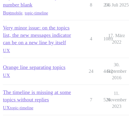
number blank
8
236
14. Juli 2025
Bug
mobile
,
topic-timeline
Very minor issue: on the topics
list, the new messages indicator
17. März
4
1089
can be on a new line by itself
2022
UX
30.
Orange line separating topics
24
4412
September
UX
2016
The timeline is missing at some
11.
topics without replies
7
528
November
2023
UX
topic-timeline