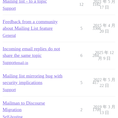
Mailing list - to a topic
2021 年 5 月
12
1182
17 日
Support
Feedback from a community
2015 年 4 月
about Mailing List feature
5
3366
20 日
General
Incoming email replies do not
2025 年 12
share the same topic
6
284
月 9 日
Support
email-in
Mailing list mirroring bug with
2022 年 5 月
security implications
5
417
22 日
Support
Mailman to Discourse
2019 年 3 月
Migration
2
1709
13 日
Self-hosting