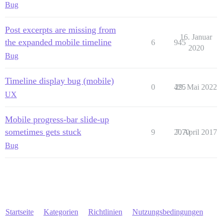
Bug
Post excerpts are missing from
16. Januar
the expanded mobile timeline
6
945
2020
Bug
Timeline display bug (mobile)
0
425
29. Mai 2022
UX
Mobile progress-bar slide-up
sometimes gets stuck
9
2070
7. April 2017
Bug
Startseite
Kategorien
Richtlinien
Nutzungsbedingungen