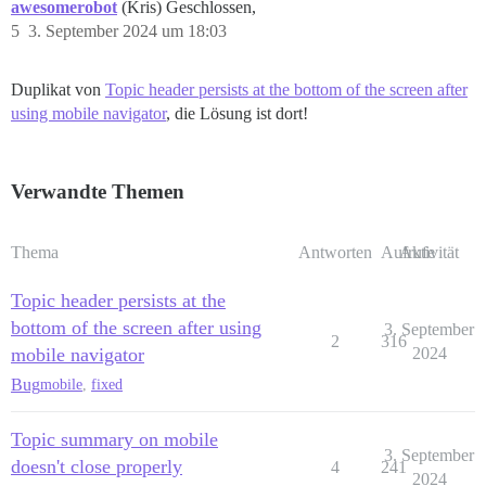
awesomerobot
(Kris) Geschlossen,
5
3. September 2024 um 18:03
Duplikat von
Topic header persists at the bottom of the screen after
using mobile navigator
, die Lösung ist dort!
Verwandte Themen
Thema
Antworten
Aufrufe
Aktivität
Topic header persists at the
bottom of the screen after using
3. September
2
316
mobile navigator
2024
Bug
mobile
,
fixed
Topic summary on mobile
3. September
doesn't close properly
4
241
2024