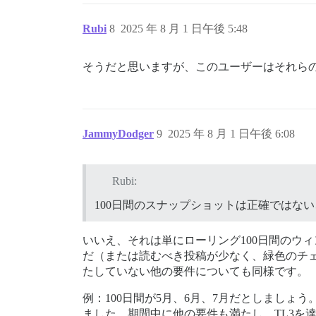
Rubi
8
2025 年 8 月 1 日午後 5:48
そうだと思いますが、このユーザーはそれら
JammyDodger
9
2025 年 8 月 1 日午後 6:08
Rubi:
100日間のスナップショットは正確ではな
いいえ、それは単にローリング100日間のウ
だ（または読むべき投稿が少なく、緑色のチ
たしていない他の要件についても同様です。
例：100日間が5月、6月、7月だとしましょ
ました。期間中に他の要件も満たし、TL3を