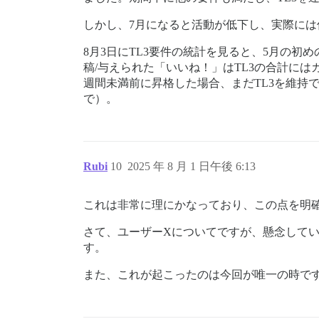
しかし、7月になると活動が低下し、実際に
8月3日にTL3要件の統計を見ると、5月の
稿/与えられた「いいね！」はTL3の合計に
週間未満前に昇格した場合、まだTL3を維持
で）。
Rubi
10
2025 年 8 月 1 日午後 6:13
これは非常に理にかなっており、この点を明
さて、ユーザーXについてですが、懸念してい
す。
また、これが起こったのは今回が唯一の時で