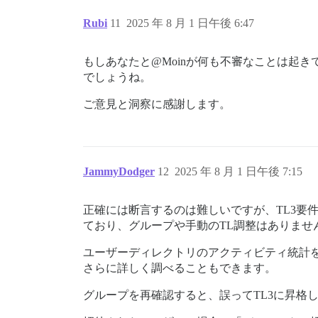
Rubi
11
2025 年 8 月 1 日午後 6:47
もしあなたと@Moinが何も不審なことは起
でしょうね。
ご意見と洞察に感謝します。
JammyDodger
12
2025 年 8 月 1 日午後 7:15
正確には断言するのは難しいですが、TL3要
ており、グループや手動のTL調整はありませ
ユーザーディレクトリのアクティビティ統計
さらに詳しく調べることもできます。
グループを再確認すると、誤ってTL3に昇格