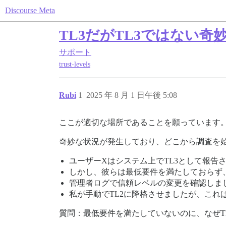
Discourse Meta
TL3だがTL3ではない奇
サポート
trust-levels
Rubi
1
2025 年 8 月 1 日午後 5:08
ここが適切な場所であることを願っています
奇妙な状況が発生しており、どこから調査を
ユーザーXはシステム上でTL3として報告
しかし、彼らは最低要件を満たしておらず、
管理者ログで信頼レベルの変更を確認しま
私が手動でTL2に降格させましたが、これ
質問：最低要件を満たしていないのに、なぜT