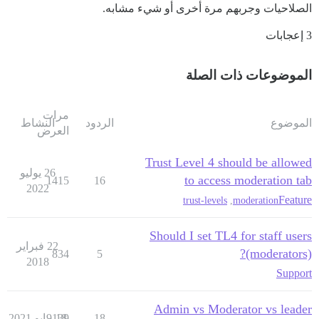
الصلاحيات وجربهم مرة أخرى أو شيء مشابه.
3 إعجابات
الموضوعات ذات الصلة
مرات
الموضوع
الردود
النشاط
العرض
Trust Level 4 should be allowed
26 يوليو
to access moderation tab
1415
16
2022
Feature
trust-levels
,
moderation
Should I set TL4 for staff users
22 فبراير
(moderators)?
834
5
2018
Support
Admin vs Moderator vs leader
18
18 مايو 2021
9139