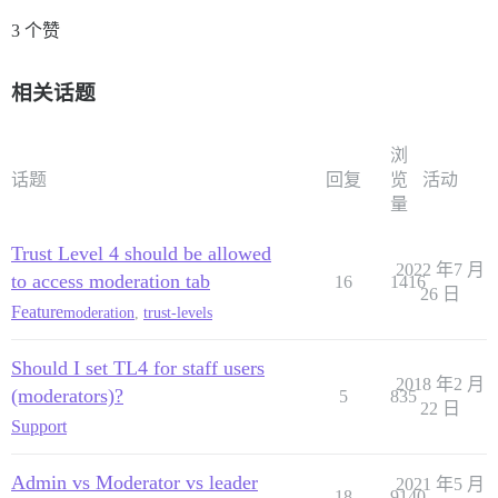
3 个赞
相关话题
浏
话题
回复
览
活动
量
Trust Level 4 should be allowed
2022 年7 月
to access moderation tab
16
1416
26 日
Feature
moderation
,
trust-levels
Should I set TL4 for staff users
2018 年2 月
(moderators)?
5
835
22 日
Support
Admin vs Moderator vs leader
2021 年5 月
18
9140