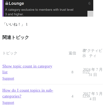
「いいね！」 1
関連トピック
表
アクティビ
トピック
返信
示
ティ
Show topic count in category
2024 年 7 月
list
8
1122
31 日
Support
How do I count topics in sub-
2017 年 5 月
categories?
4
1259
4 日
Support