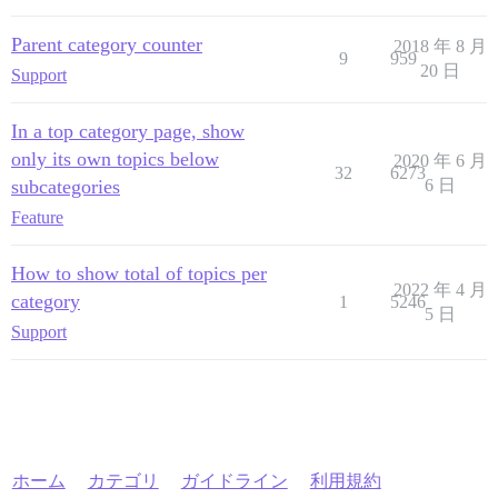
Parent category counter
2018 年 8 月
9
959
20 日
Support
In a top category page, show
only its own topics below
2020 年 6 月
32
6273
subcategories
6 日
Feature
How to show total of topics per
2022 年 4 月
category
1
5246
5 日
Support
ホーム
カテゴリ
ガイドライン
利用規約