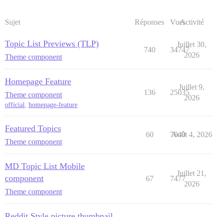
Sujet
Réponses
Vues
Activité
Topic List Previews (TLP)
Juillet 30,
740
34747
2026
Theme component
Homepage Feature
Juillet 9,
136
25035
Theme component
2026
official
,
homepage-feature
Featured Topics
60
7040
Août 4, 2026
Theme component
MD Topic List Mobile
Juillet 21,
component
67
7477
2026
Theme component
Reddit Style picture thumbnail