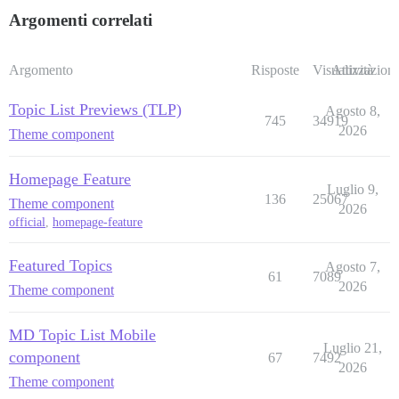
Argomenti correlati
Argomento
Risposte
Visualizzazioni
Attività
Topic List Previews (TLP)
Agosto 8,
745
34919
2026
Theme component
Homepage Feature
Luglio 9,
136
25067
Theme component
2026
official
,
homepage-feature
Featured Topics
Agosto 7,
61
7089
2026
Theme component
MD Topic List Mobile
Luglio 21,
component
67
7492
2026
Theme component