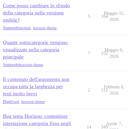
Come posso cambiare lo sfondo
della categoria nella versione
Maggio 11,
5
164
mobile?
2026
Supporto
mobile
,
horizon-theme
Quante sottocategorie vengono
visualizzate nella categoria
Maggio 9,
7
152
principale
2026
Supporto
horizon-theme
Il contenuto dell'argomento non
occupa tutta la larghezza per
Febbraio 6,
2
112
testi molto brevi
2026
Bug
fixed
,
horizon-theme
Bug tema Horizon: contenitore
intestazione categoria fisso negli
Aprile 7,
14
349