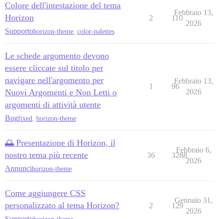
Colore dell'intestazione del tema
Febbraio 13,
Horizon
2
110
2026
Supporto
horizon-theme
,
color-palettes
Le schede argomento devono
essere cliccate sul titolo per
navigare nell'argomento per
Febbraio 13,
1
96
Nuovi Argomenti e Non Letti o
2026
argomenti di attività utente
Bug
fixed
,
horizon-theme
🌅 Presentazione di Horizon, il
Febbraio 6,
nostro tema più recente
36
3288
2026
Annunci
horizon-theme
Come aggiungere CSS
Gennaio 31,
personalizzato al tema Horizon?
2
129
2026
Supporto