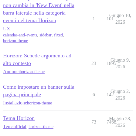
non cambia in 'New Event' nella
barra laterale nella categoria
Giugno 10,
1
101
eventi nel tema Horizon
2026
UX
calendar-and-events
,
sidebar
,
fixed
,
horizon-theme
Horizon: Schede argomento ad
Giugno 9,
alto contesto
23
1895
2026
Annunci
horizon-theme
Come impostare un banner sulla
Giugno 2,
pagina principale
6
142
2026
Installazione
horizon-theme
Tema Horizon
Maggio 28,
73
7468
2026
Tema
official
,
horizon-theme