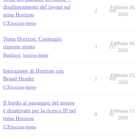
disallineamento del layout sul
Febbraio 16,
2
105
tema Horizon
2026
UX
horizon-theme
Tema Horizon: Conteggio
Febbraio 16,
risposte errato
3
117
2026
Bug
fixed
,
horizon-theme
Interazione di Horizon con
Febbraio 15,
Brand Header
2
105
2026
UX
horizon-theme
Il bordo al passaggio del mouse
è disattivato per la ricerca IP nel
Febbraio 13,
0
50
tema Horizon
2026
UX
horizon-theme