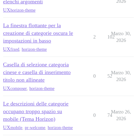
elenchi argomenti
2026
UX
horizon-theme
La finestra flottante per la
creazione di categorie oscura le
Marzo 30,
2
102
impostazioni in basso
2026
UX
fixed
,
horizon-theme
Casella di selezione categoria
cinese e casella di inserimento
Marzo 30,
0
52
titolo non allineate
2026
UX
composer
,
horizon-theme
Le descrizioni delle categorie
occupano troppo spazio su
Marzo 26,
0
74
mobile (Tema Horizon)
2026
UX
mobile
,
pr-welcome
,
horizon-theme