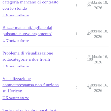
categoria mancano di contrasto
Febbraio 18,
1
56
con lo sfondo
2026
UX
horizon-theme
Bozze mancanti/tagliate dal
Febbraio 18,
pulsante 'nuovo argomento'
1
42
2026
UX
horizon-theme
Problema di visualizzazione
Febbraio 16,
sottocategorie a due livelli
4
100
2026
UX
horizon-theme
Visualizzazione
compatta/espansa non funziona
Febbraio 16,
2
74
su Horizon
2026
UX
horizon-theme
Testo del pulsante invisibile +