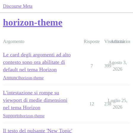
Discourse Meta
horizon-theme
Argomento
Risposte
Visualizzazioni
Attività
Le card degli argomenti ad alto
contesto sono ora abilitate di
Agosto 3,
7
399
default nel tema Horizon
2026
Annunci
horizon-theme
L'intestazione si rompe su
viewport di medie dimensioni
Luglio 25,
12
238
nel tema Horizon
2026
Supporto
horizon-theme
Il testo del pulsante 'New Topic'