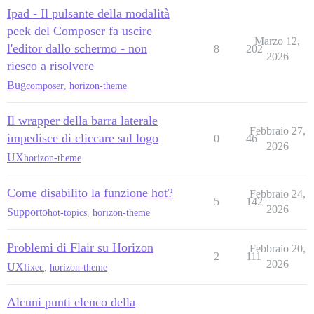
Ipad - Il pulsante della modalità
peek del Composer fa uscire
Marzo 12,
l'editor dallo schermo - non
8
202
2026
riesco a risolvere
Bug
composer
,
horizon-theme
Il wrapper della barra laterale
Febbraio 27,
impedisce di cliccare sul logo
0
46
2026
UX
horizon-theme
Come disabilito la funzione hot?
Febbraio 24,
5
142
2026
Supporto
hot-topics
,
horizon-theme
Problemi di Flair su Horizon
Febbraio 20,
2
111
2026
UX
fixed
,
horizon-theme
Alcuni punti elenco della