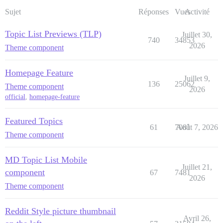
Sujet
Réponses
Vues
Activité
Topic List Previews (TLP)
Juillet 30,
740
34853
2026
Theme component
Homepage Feature
Juillet 9,
136
25062
Theme component
2026
official
,
homepage-feature
Featured Topics
61
7081
Août 7, 2026
Theme component
MD Topic List Mobile
Juillet 21,
component
67
7481
2026
Theme component
Reddit Style picture thumbnail
Avril 26,